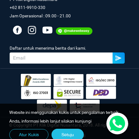
+62 811-9910-330
Jam Operasional : 09.00 - 21.00
Daftar untuk menerima berita dari kami.
Website ini menggunakan kukis untuk pengalaman terbaik
Anda, informasi lebih lanjut silakan kunjungi
© Copyright PT Klik Digital Nusantara, 2018. All rights reserved.
Atur Kukis
Setuju
Kebijakan Pribadi