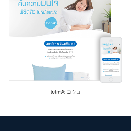
โยโกะจัง ヨウコ