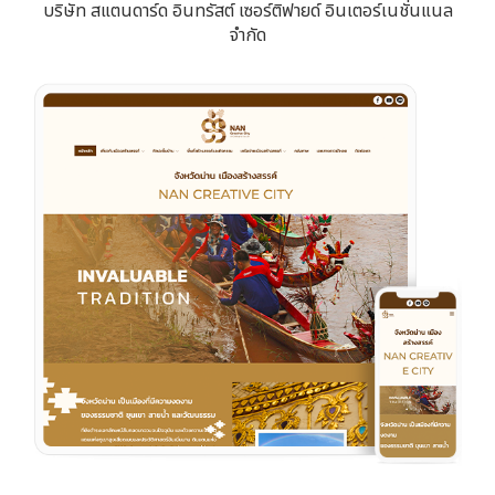
บริษัท สแตนดาร์ด อินทรัสต์ เซอร์ติฟายด์ อินเตอร์เนชั่นแนล
จำกัด