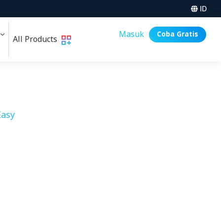
ID
i
Masuk
Coba Gratis
All Products
asy