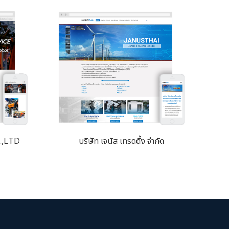
.,LTD
บริษัท เจนัส เทรดดิ้ง จำกัด