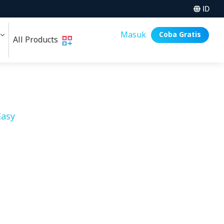
ID
i
Masuk
Coba Gratis
All Products
asy