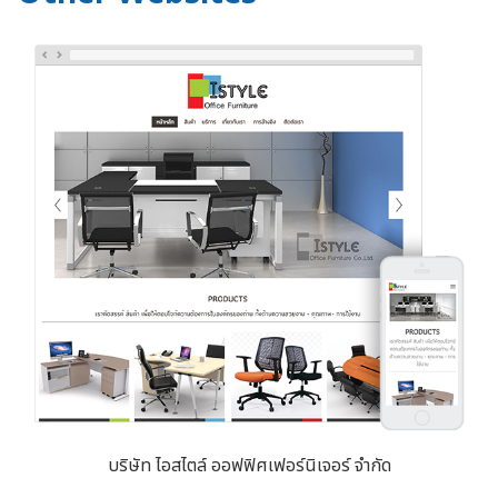
บริษัท ไอสไตล์ ออฟฟิศเฟอร์นิเจอร์ จำกัด