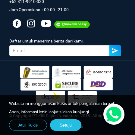
+62 811-9910-330
Jam Operasional : 09.00 - 21.00
Daftar untuk menerima berita dari kami.
Website ini menggunakan kukis untuk pengalaman terbaik
Anda, informasi lebih lanjut silakan kunjungi
© Copyright PT Klik Digital Nusantara, 2018. All rights reserved.
Atur Kukis
Setuju
Kebijakan Pribadi