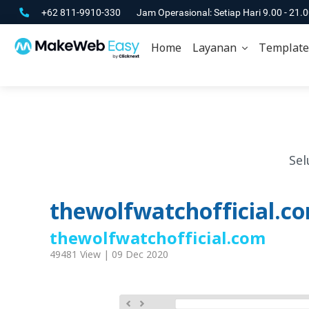
+62 811-9910-330
Jam Operasional: Setiap Hari 9.00 - 21.
Home
Layanan
Template
Sel
thewolfwatchofficial.c
thewolfwatchofficial.com
49481 View | 09 Dec 2020