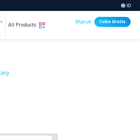
ID
i
Masuk
Coba Gratis
All Products
asy