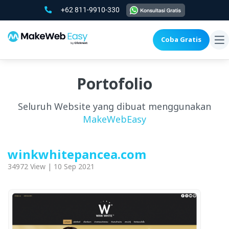
+62 811-9910-330
Coba Gratis
To
na
Portofolio
Seluruh Website yang dibuat menggunakan
MakeWebEasy
winkwhitepancea.com
34972 View | 10 Sep 2021