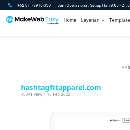
+62 811-9910-330
Jam Operasional: Setiap Hari 9.00 - 21.
Home
Layanan
Template
Sel
hashtagfitapparel.com
45041 View | 10 Feb 2022