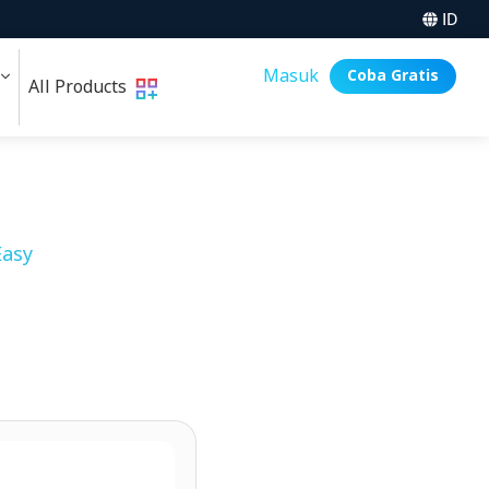
ID
i
Masuk
Coba Gratis
All Products
asy