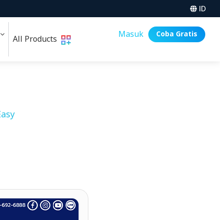
ID
i
Masuk
Coba Gratis
All Products
asy