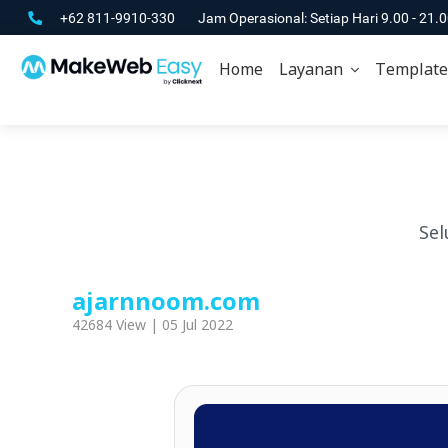
+62 811-9910-330
Jam Operasional: Setiap Hari 9.00 - 21.
Home
Layanan
Template
Sel
ajarnnoom.com
42684 View | 05 Jul 2022