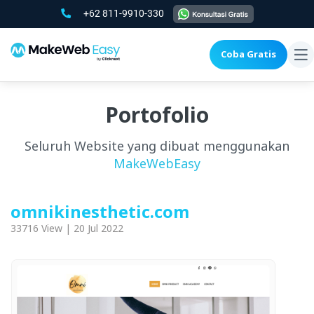
+62 811-9910-330
Coba Gratis
To
na
Portofolio
Seluruh Website yang dibuat menggunakan
MakeWebEasy
omnikinesthetic.com
33716 View | 20 Jul 2022