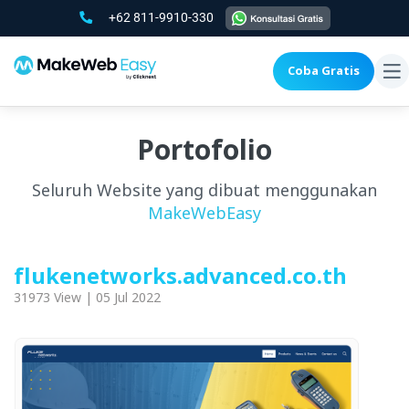
+62 811-9910-330
Coba Gratis
To
na
Portofolio
Seluruh Website yang dibuat menggunakan
MakeWebEasy
flukenetworks.advanced.co.th
31973 View | 05 Jul 2022