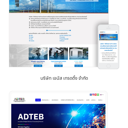
บริษัท เจนัส เทรดดิ้ง จำกัด