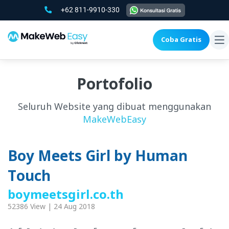
+62 811-9910-330
Coba Gratis
To
na
Portofolio
Seluruh Website yang dibuat menggunakan
MakeWebEasy
Boy Meets Girl by Human
Touch
boymeetsgirl.co.th
52386 View | 24 Aug 2018