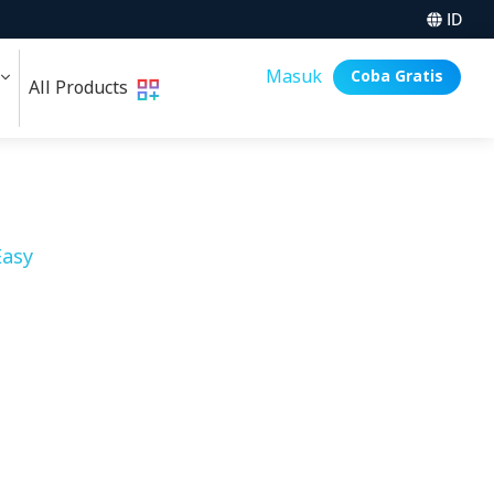
ID
i
Masuk
Coba Gratis
All Products
asy