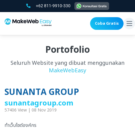
+62 811-9910-330
Coba Gratis
To
na
Portofolio
Seluruh Website yang dibuat menggunakan
MakeWebEasy
SUNANTA GROUP
sunantagroup.com
57406 View | 08 Nov 2019
ทำเว็บไซต์องค์กร