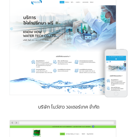
บริษัท โนว์ฮาว วอเตอร์เทค จำกัด