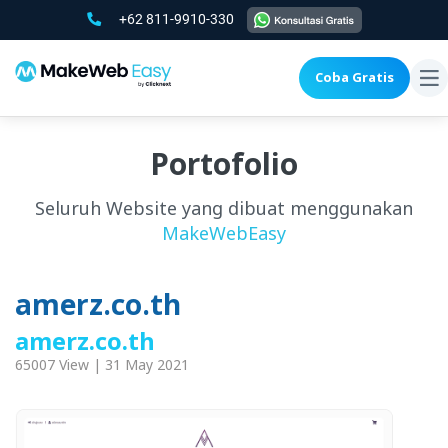
+62 811-9910-330
Coba Gratis
To
na
Portofolio
Seluruh Website yang dibuat menggunakan
MakeWebEasy
amerz.co.th
amerz.co.th
65007 View | 31 May 2021