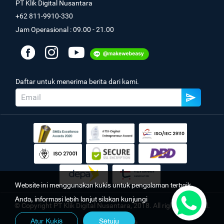
PT Klik Digital Nusantara
+62 811-9910-330
Jam Operasional : 09.00 - 21.00
Daftar untuk menerima berita dari kami.
Website ini menggunakan kukis untuk pengalaman terbaik
Anda, informasi lebih lanjut silakan kunjungi
© Copyright PT Klik Digital Nusantara, 2018. All rights reserved.
Atur Kukis
Setuju
Kebijakan Pribadi