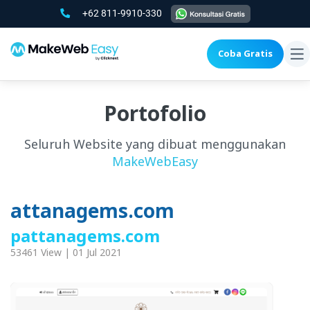
+62 811-9910-330
Coba Gratis
To
na
Portofolio
Seluruh Website yang dibuat menggunakan
MakeWebEasy
attanagems.com
pattanagems.com
53461 View | 01 Jul 2021