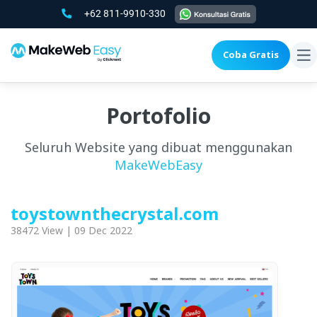
+62 811-9910-330
Coba Gratis
To
na
Portofolio
Seluruh Website yang dibuat menggunakan
MakeWebEasy
toystownthecrystal.com
38472 View | 09 Dec 2022