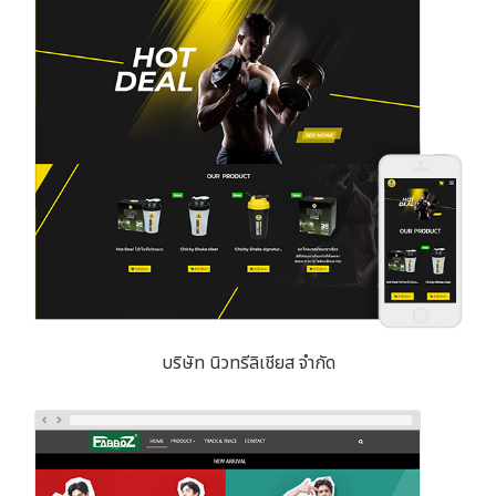
บริษัท นิวทรีลิเชียส จำกัด