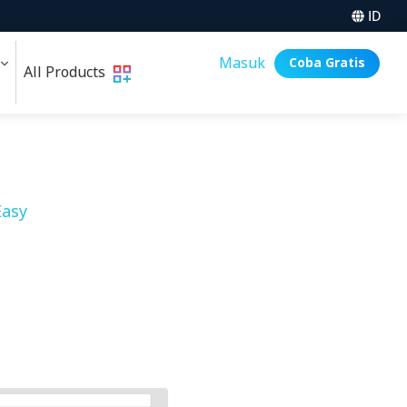
ID
i
Masuk
Coba Gratis
All Products
asy