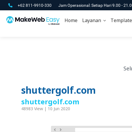
+62 811-9910-330
Jam Operasional: Setiap Hari 9.00 - 21.
Home
Layanan
Template
Sel
shuttergolf.com
shuttergolf.com
48983 View | 10 Jun 2020