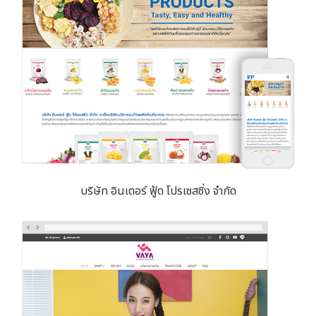
บริษัท อินเตอร์ ฟู้ด โปรเซสซิ่ง จำกัด