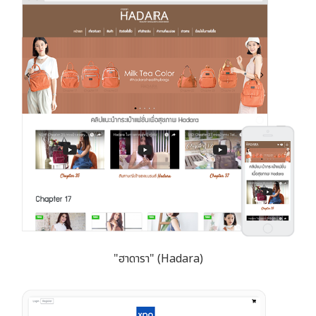
"ฮาดารา" (Hadara)