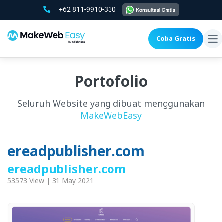
+62 811-9910-330
Coba Gratis
To
na
Portofolio
Seluruh Website yang dibuat menggunakan
MakeWebEasy
ereadpublisher.com
ereadpublisher.com
53573 View | 31 May 2021