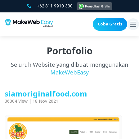
+62 811-9910-330
Coba Gratis
To
na
Portofolio
Seluruh Website yang dibuat menggunakan
MakeWebEasy
siamoriginalfood.com
36304 View | 18 Nov 2021