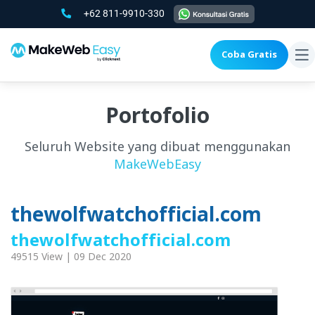
+62 811-9910-330
Coba Gratis
To
na
Portofolio
Seluruh Website yang dibuat menggunakan
MakeWebEasy
thewolfwatchofficial.com
thewolfwatchofficial.com
49515 View | 09 Dec 2020