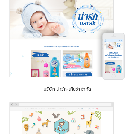
บริษัท น่ารัก-เทียร่า จำกัด