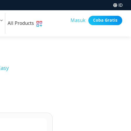
ID
i
Masuk
Coba Gratis
All Products
asy