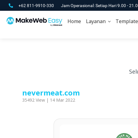
+62 811-9910-330
Jam Operasional: Setiap Hari 9.00 - 21.
Home
Layanan
Template
Sel
nevermeat.com
35492 View | 14 Mar 2022