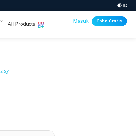
ID
i
Masuk
Coba Gratis
All Products
asy