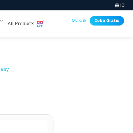
ID
i
Masuk
Coba Gratis
All Products
asy