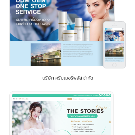
บริษัท ครีมเมอรี่พลัส จำกัด