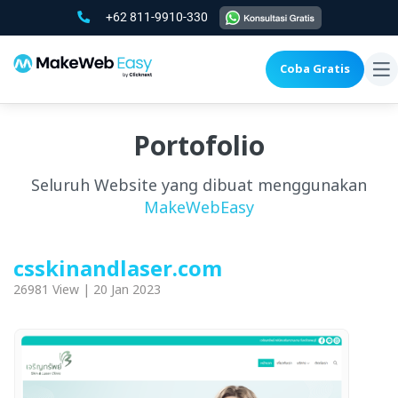
+62 811-9910-330
Coba Gratis
To
na
Portofolio
Seluruh Website yang dibuat menggunakan
MakeWebEasy
csskinandlaser.com
26981 View | 20 Jan 2023