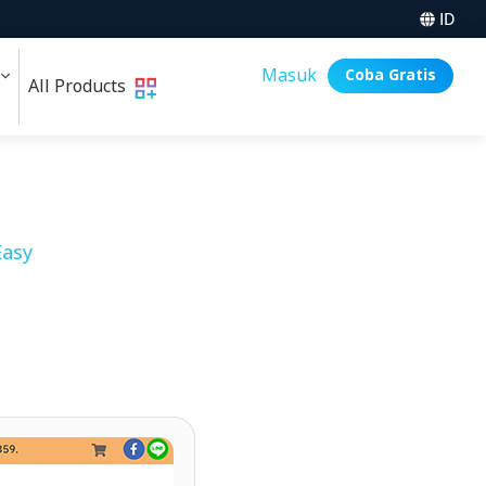
ID
i
Masuk
Coba Gratis
All Products
asy