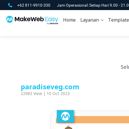
+62 811-9910-330
Jam Operasional: Setiap Hari 9.00 - 21.
Home
Layanan
Template
Sel
paradiseveg.com
22983 View | 10 Oct 2023