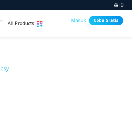
ID
i
Masuk
Coba Gratis
All Products
asy