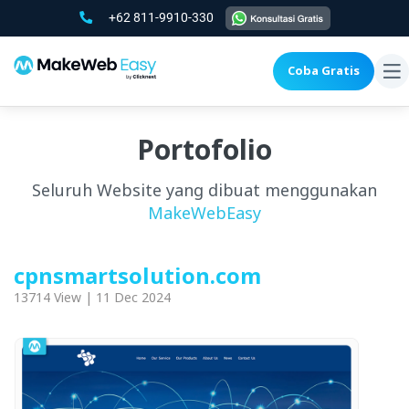
+62 811-9910-330
Coba Gratis
To
na
Portofolio
Seluruh Website yang dibuat menggunakan
MakeWebEasy
cpnsmartsolution.com
13714 View | 11 Dec 2024