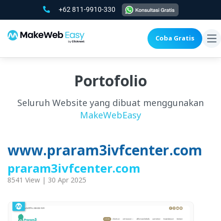
+62 811-9910-330
Coba Gratis
To
na
Portofolio
Seluruh Website yang dibuat menggunakan
MakeWebEasy
www.praram3ivfcenter.com
praram3ivfcenter.com
8541 View | 30 Apr 2025