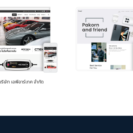
บริษัท เอพีอาร์เทค จำกัด