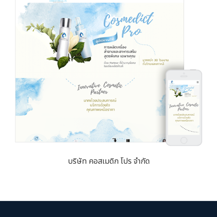
บริษัท คอสเมดิก โปร จำกัด