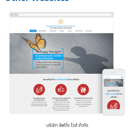
บริษัท ลิฟวิ่ง ไวส์ จำกัด