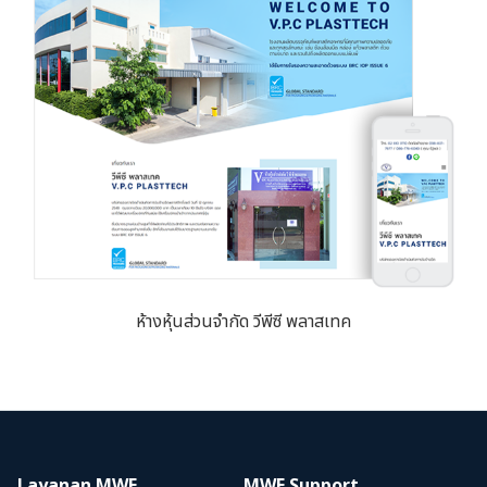
ห้างหุ้นส่วนจำกัด วีพีซี พลาสเทค
Layanan MWE
MWE Support