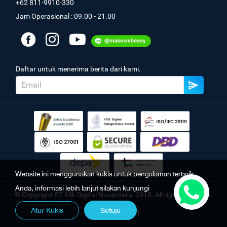
+62 811-9910-330
Jam Operasional : 09.00 - 21.00
Daftar untuk menerima berita dari kami.
Website ini menggunakan kukis untuk pengalaman terbaik
Anda, informasi lebih lanjut silakan kunjungi
© Copyright PT Klik Digital Nusantara, 2018. All rights reserved.
Atur Kukis
Setuju
Kebijakan Pribadi