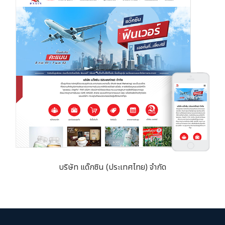
บริษัท แด๊กซิน (ประเทศไทย) จำกัด