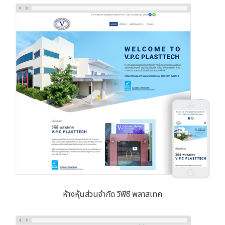
ห้างหุ้นส่วนจำกัด วีพีซี พลาสเทค