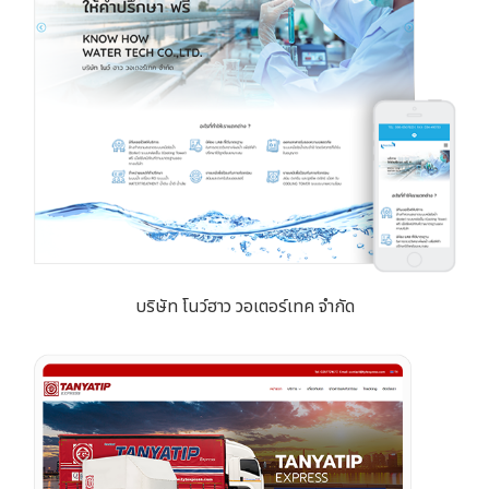
บริษัท โนว์ฮาว วอเตอร์เทค จำกัด