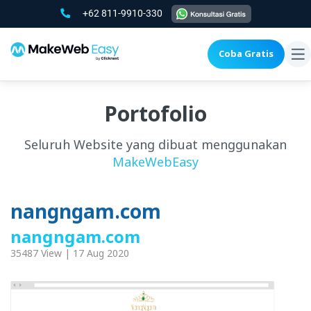
+62 811-9910-330
Coba Gratis
To
na
Portofolio
Seluruh Website yang dibuat menggunakan
MakeWebEasy
nangngam.com
nangngam.com
35487 View | 17 Aug 2020