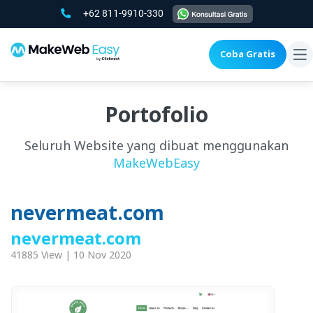
+62 811-9910-330
Coba Gratis
To
na
Portofolio
Seluruh Website yang dibuat menggunakan
MakeWebEasy
nevermeat.com
nevermeat.com
41885 View | 10 Nov 2020