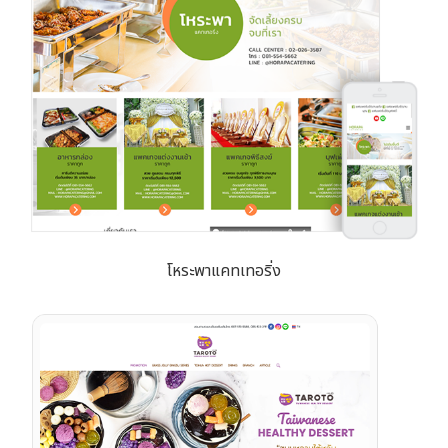
โหระพาแคทเทอริ่ง