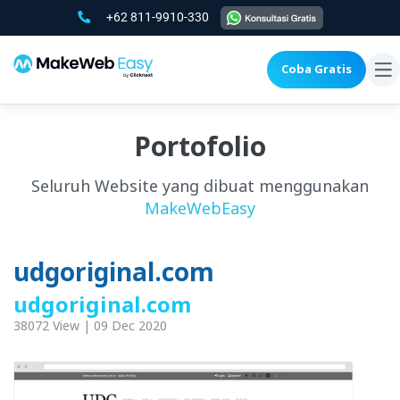
+62 811-9910-330
Coba Gratis
To
na
Portofolio
Seluruh Website yang dibuat menggunakan
MakeWebEasy
udgoriginal.com
udgoriginal.com
38072 View | 09 Dec 2020