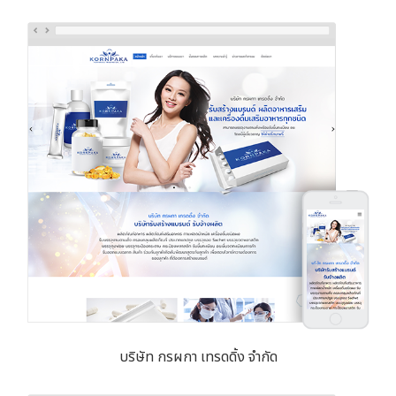
บริษัท กรผกา เทรดดิ้ง จำกัด