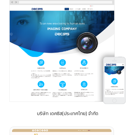
บริษัท เดคซิส(ประเทศไทย) จำกัด