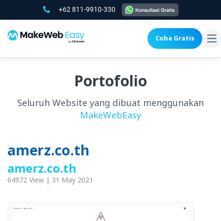
+62 811-9910-330
Coba Gratis
To
na
Portofolio
Seluruh Website yang dibuat menggunakan
MakeWebEasy
amerz.co.th
amerz.co.th
64972 View | 31 May 2021