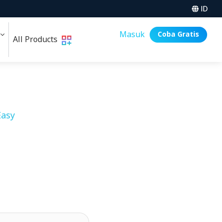
ID
i
Masuk
Coba Gratis
All Products
asy