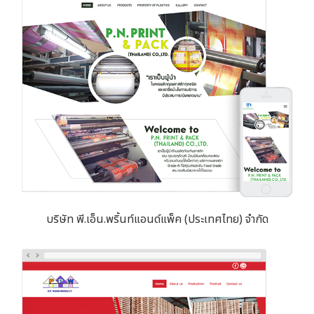
บริษัท พี.เอ็น.พริ้นท์แอนด์แพ็ค (ประเทศไทย) จำกัด