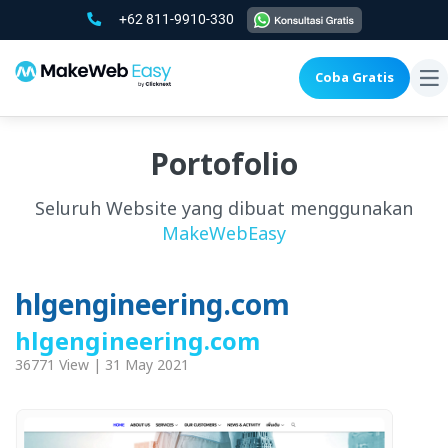
+62 811-9910-330
Coba Gratis
To
na
Portofolio
Seluruh Website yang dibuat menggunakan
MakeWebEasy
hlgengineering.com
hlgengineering.com
36771 View | 31 May 2021