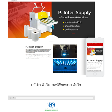
บริษัท พี อินเตอร์ซัพพลาย จำกัด