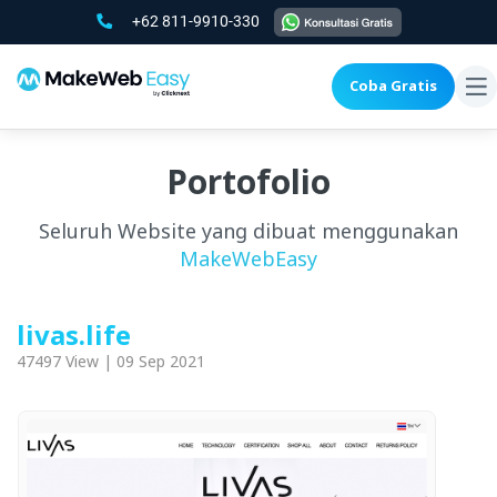
+62 811-9910-330
Coba Gratis
To
na
Portofolio
Seluruh Website yang dibuat menggunakan
MakeWebEasy
livas.life
47497 View | 09 Sep 2021