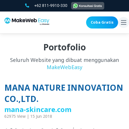
+62 811-9910-330
Coba Gratis
To
na
Portofolio
Seluruh Website yang dibuat menggunakan
MakeWebEasy
MANA NATURE INNOVATION
CO.,LTD.
mana-skincare.com
62975 View | 15 Jun 2018