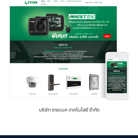
บริษัท ซายเนค เทคโนโลยี จำกัด