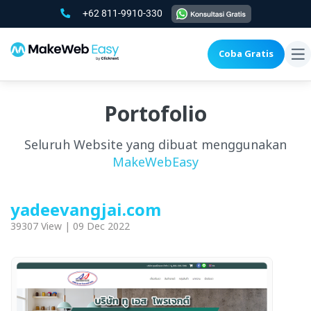
+62 811-9910-330
Coba Gratis
To
na
Portofolio
Seluruh Website yang dibuat menggunakan
MakeWebEasy
yadeevangjai.com
39307 View | 09 Dec 2022