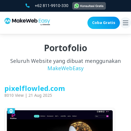
+62 811-9910-330
Coba Gratis
To
na
Portofolio
Seluruh Website yang dibuat menggunakan
MakeWebEasy
pixelflowled.com
8010 View | 21 Aug 2025