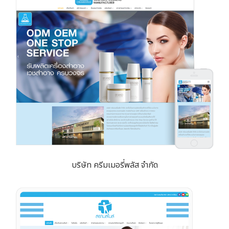
บริษัท ครีมเมอรี่พลัส จำกัด