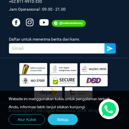
+62 811-9910-330
Jam Operasional : 09.00 - 21.00
Daftar untuk menerima berita dari kami.
Website ini menggunakan kukis untuk pengalaman terbaik
Anda, informasi lebih lanjut silakan kunjungi
© Copyright PT Klik Digital Nusantara, 2018. All rights reserved.
Atur Kukis
Setuju
Kebijakan Pribadi