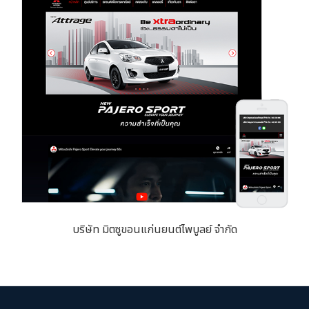
บริษัท มิตซูขอนแก่นยนต์ไพบูลย์ จำกัด