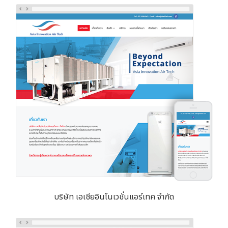
บริษัท เอเชียอินโนเวชั่นแอร์เทค จำกัด