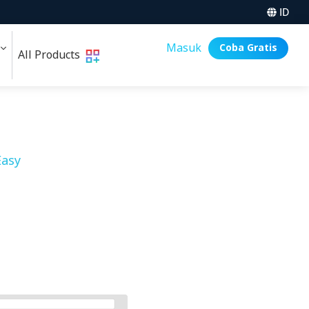
ID
i
Masuk
Coba Gratis
All Products
asy