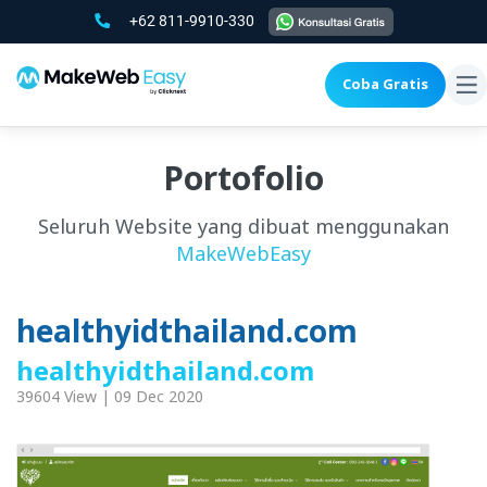
+62 811-9910-330
Coba Gratis
To
na
Portofolio
Seluruh Website yang dibuat menggunakan
MakeWebEasy
healthyidthailand.com
healthyidthailand.com
39604 View | 09 Dec 2020