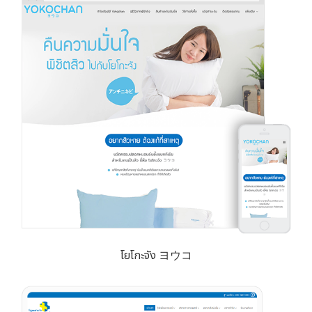
โยโกะจัง ヨウコ