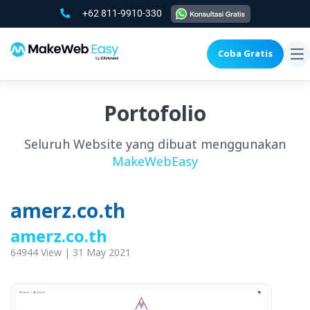
+62 811-9910-330
Coba Gratis
To
na
Portofolio
Seluruh Website yang dibuat menggunakan
MakeWebEasy
amerz.co.th
amerz.co.th
64944 View | 31 May 2021