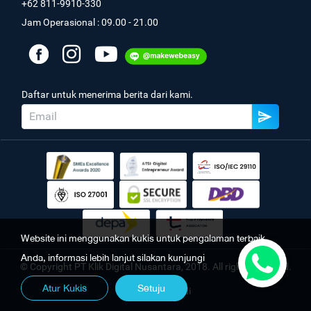
+62 811-9910-330
Jam Operasional : 09.00 - 21.00
Daftar untuk menerima berita dari kami.
Website ini menggunakan kukis untuk pengalaman terbaik
Anda, informasi lebih lanjut silakan kunjungi
© Copyright PT Klik Digital Nusantara, 2018. All rights reserved.
Atur Kukis
Setuju
Kebijakan Pribadi