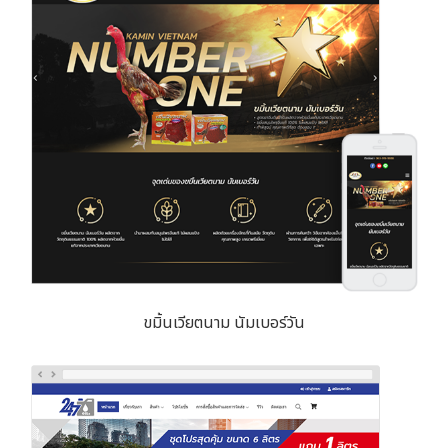
ขมิ้นเวียตนาม นัมเบอร์วัน