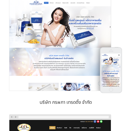
บริษัท กรผกา เทรดดิ้ง จำกัด